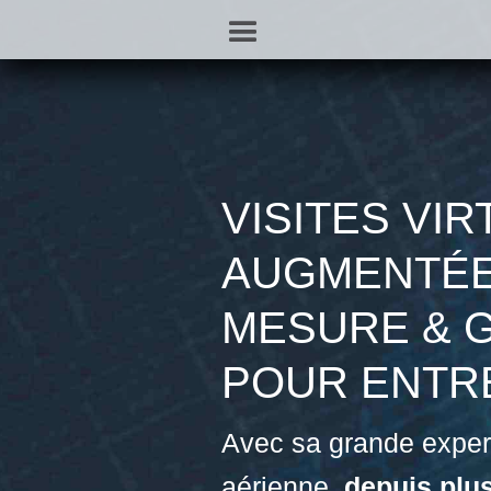
VISITES VI
AUGMENTÉES
MESURE & 
POUR ENTR
Avec sa grande experti
aérienne,
depuis plu